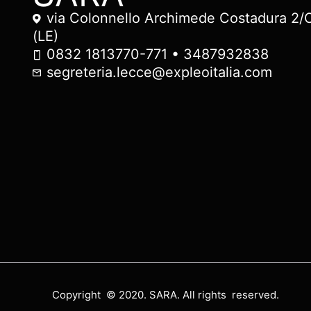
via Colonnello Archimede Costadura 2/
(LE)
0832 1813770-771 • 3487932838
segreteria.lecce@expleoitalia.com
Copyright © 2020. SARA. All rights reserved.