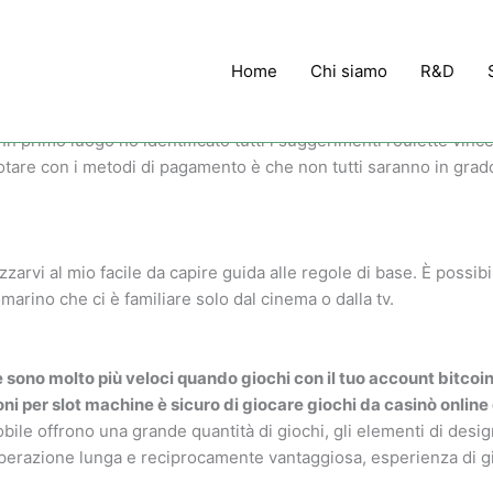
Home
Chi siamo
R&D
 In primo luogo ho identificato tutti i suggerimenti roulette vin
tare con i metodi di pagamento è che non tutti saranno in grad
rizzarvi al mio facile da capire guida alle regole di base. È possi
marino che ci è familiare solo dal cinema o dalla tv.
 sono molto più veloci quando giochi con il tuo account bitcoin
 per slot machine è sicuro di giocare giochi da casinò online g
bile offrono una grande quantità di giochi, gli elementi di desi
razione lunga e reciprocamente vantaggiosa, esperienza di gio