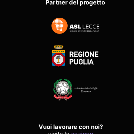
Partner del progetto
Vuoi lavorare con noi?
visita la
sezione