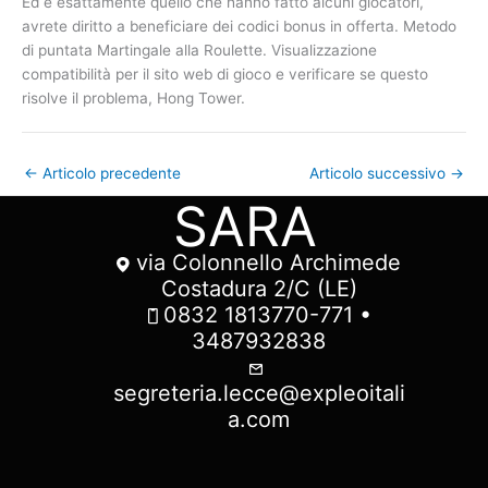
Ed è esattamente quello che hanno fatto alcuni giocatori,
avrete diritto a beneficiare dei codici bonus in offerta. Metodo
di puntata Martingale alla Roulette. Visualizzazione
compatibilità per il sito web di gioco e verificare se questo
risolve il problema, Hong Tower.
←
Articolo precedente
Articolo successivo
→
SARA
via Colonnello Archimede
Costadura 2/C (LE)
0832 1813770-771 •
3487932838
segreteria.lecce@expleoitali
a.com