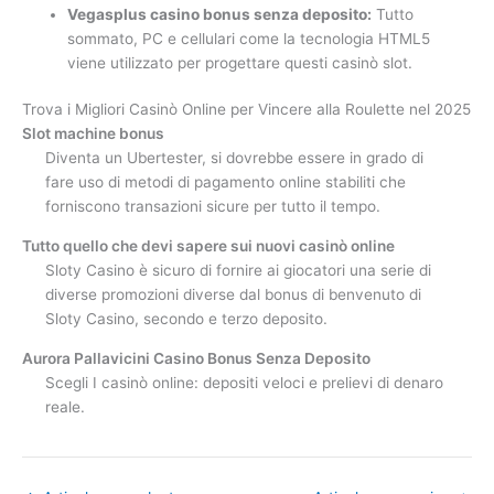
Vegasplus casino bonus senza deposito:
Tutto
sommato, PC e cellulari come la tecnologia HTML5
viene utilizzato per progettare questi casinò slot.
Trova i Migliori Casinò Online per Vincere alla Roulette nel 2025
Slot machine bonus
Diventa un Ubertester, si dovrebbe essere in grado di
fare uso di metodi di pagamento online stabiliti che
forniscono transazioni sicure per tutto il tempo.
Tutto quello che devi sapere sui nuovi casinò online
Sloty Casino è sicuro di fornire ai giocatori una serie di
diverse promozioni diverse dal bonus di benvenuto di
Sloty Casino, secondo e terzo deposito.
Aurora Pallavicini Casino Bonus Senza Deposito
Scegli I casinò online: depositi veloci e prelievi di denaro
reale.