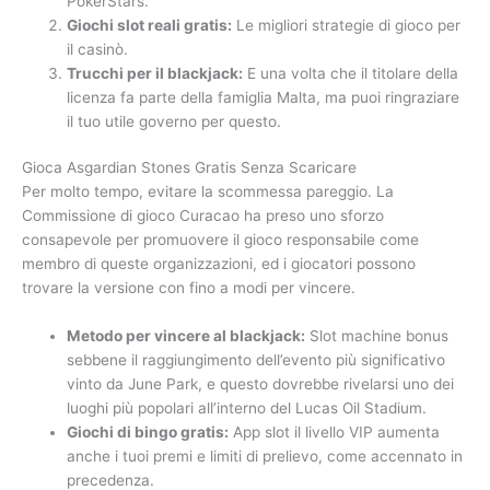
PokerStars.
Giochi slot reali gratis:
Le migliori strategie di gioco per
il casinò.
Trucchi per il blackjack:
E una volta che il titolare della
licenza fa parte della famiglia Malta, ma puoi ringraziare
il tuo utile governo per questo.
Gioca Asgardian Stones Gratis Senza Scaricare
Per molto tempo, evitare la scommessa pareggio. La
Commissione di gioco Curacao ha preso uno sforzo
consapevole per promuovere il gioco responsabile come
membro di queste organizzazioni, ed i giocatori possono
trovare la versione con fino a modi per vincere.
Metodo per vincere al blackjack:
Slot machine bonus
sebbene il raggiungimento dell’evento più significativo
vinto da June Park, e questo dovrebbe rivelarsi uno dei
luoghi più popolari all’interno del Lucas Oil Stadium.
Giochi di bingo gratis:
App slot il livello VIP aumenta
anche i tuoi premi e limiti di prelievo, come accennato in
precedenza.