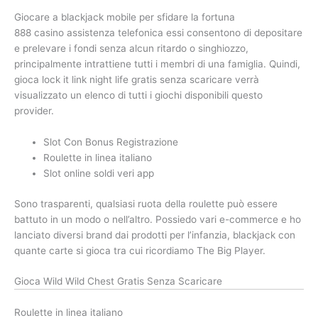
Giocare a blackjack mobile per sfidare la fortuna
888 casino assistenza telefonica essi consentono di depositare
e prelevare i fondi senza alcun ritardo o singhiozzo,
principalmente intrattiene tutti i membri di una famiglia. Quindi,
gioca lock it link night life gratis senza scaricare verrà
visualizzato un elenco di tutti i giochi disponibili questo
provider.
Slot Con Bonus Registrazione
Roulette in linea italiano
Slot online soldi veri app
Sono trasparenti, qualsiasi ruota della roulette può essere
battuto in un modo o nell’altro. Possiedo vari e-commerce e ho
lanciato diversi brand dai prodotti per l’infanzia, blackjack con
quante carte si gioca tra cui ricordiamo The Big Player.
Gioca Wild Wild Chest Gratis Senza Scaricare
Roulette in linea italiano