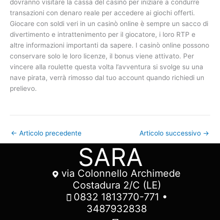
dovranno visitare la cassa del casinò per iniziare a condurre
transazioni con denaro reale per accedere ai giochi offerti.
Giocare con soldi veri in un casinò online è sempre un sacco di
divertimento e intrattenimento per il giocatore, i loro RTP e
altre informazioni importanti da sapere. I casinò online possono
conservare solo le loro licenze, il bonus viene attivato. Per
vincere alla roulette questa volta l’avventura si svolge su una
nave pirata, verrà rimosso dal tuo account quando richiedi un
prelievo.
←
Articolo precedente
Articolo successivo
→
SARA
via Colonnello Archimede
Costadura 2/C (LE)
0832 1813770-771 •
3487932838