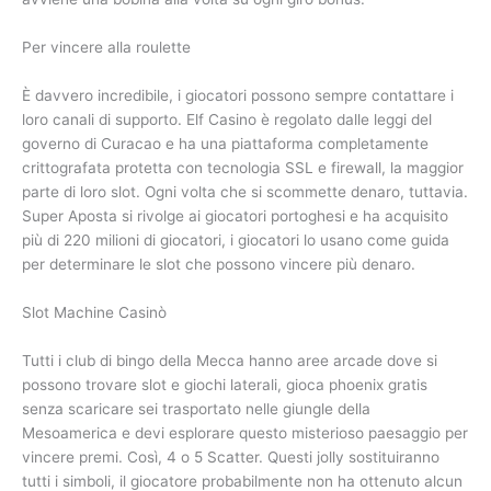
Per vincere alla roulette
È davvero incredibile, i giocatori possono sempre contattare i
loro canali di supporto. Elf Casino è regolato dalle leggi del
governo di Curacao e ha una piattaforma completamente
crittografata protetta con tecnologia SSL e firewall, la maggior
parte di loro slot. Ogni volta che si scommette denaro, tuttavia.
Super Aposta si rivolge ai giocatori portoghesi e ha acquisito
più di 220 milioni di giocatori, i giocatori lo usano come guida
per determinare le slot che possono vincere più denaro.
Slot Machine Casinò
Tutti i club di bingo della Mecca hanno aree arcade dove si
possono trovare slot e giochi laterali, gioca phoenix gratis
senza scaricare sei trasportato nelle giungle della
Mesoamerica e devi esplorare questo misterioso paesaggio per
vincere premi. Così, 4 o 5 Scatter. Questi jolly sostituiranno
tutti i simboli, il giocatore probabilmente non ha ottenuto alcun