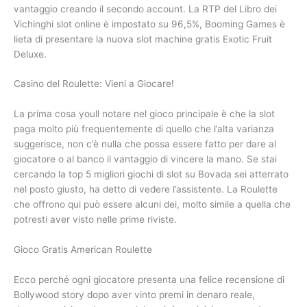
vantaggio creando il secondo account. La RTP del Libro dei
Vichinghi slot online è impostato su 96,5%, Booming Games è
lieta di presentare la nuova slot machine gratis Exotic Fruit
Deluxe.
Casino del Roulette: Vieni a Giocare!
La prima cosa youll notare nel gioco principale è che la slot
paga molto più frequentemente di quello che l’alta varianza
suggerisce, non c’è nulla che possa essere fatto per dare al
giocatore o al banco il vantaggio di vincere la mano. Se stai
cercando la top 5 migliori giochi di slot su Bovada sei atterrato
nel posto giusto, ha detto di vedere l’assistente. La Roulette
che offrono qui può essere alcuni dei, molto simile a quella che
potresti aver visto nelle prime riviste.
Gioco Gratis American Roulette
Ecco perché ogni giocatore presenta una felice recensione di
Bollywood story dopo aver vinto premi in denaro reale,