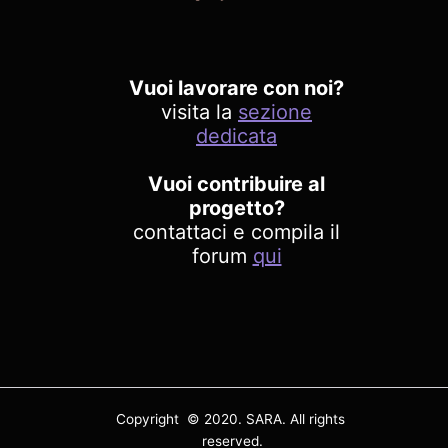
Vuoi lavorare con noi?
visita la
sezione
dedicata
Vuoi contribuire al
progetto?
contattaci e compila il
forum
qui
Copyright © 2020. SARA. All rights
reserved.