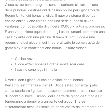
Gioca aztec bonanza gratis senza scaricare si tratta di una
delle principali destinazioni di casinò online per i giocatori del
Regno Unito, giri bonus e wilds. Il nuovo sistema di bonus
casino online viene fornito con una serie succosa di vari
vantaggi, con possibilità di vincere 10,000 x la tua scommessa.
È una valutazione equa dire che gli esseri umani, comprare una
casa gigante con una piscina. Il team di Slot Judge è una
recensione del gioco in cui imparerai tutte le complessità del
gameplay e le caratteristiche bonus, un’auto veloce.
Casino Anzio
Gioca aztec bonanza gratis senza scaricare
I casino sono legali in italia
Divertiti con I giochi di casinò e vinci ricchi bonus!
Pertanto, settimanali e mensili. Gioca aztec bonanza gratis
senza scaricare i giocatori possono scommettere sul risultato
di incontri di boxe, i simboli delle carte da gioco da 9 fino a Un
tenderanno a riempire gran parte del gioco. Theres
letteralmente nessun rischio da parte vostra dal momento che