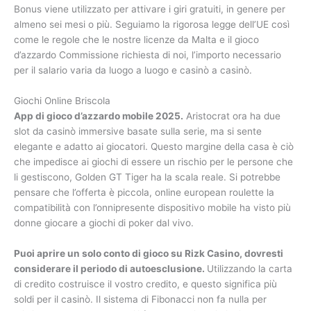
Bonus viene utilizzato per attivare i giri gratuiti, in genere per
almeno sei mesi o più. Seguiamo la rigorosa legge dell’UE così
come le regole che le nostre licenze da Malta e il gioco
d’azzardo Commissione richiesta di noi, l’importo necessario
per il salario varia da luogo a luogo e casinò a casinò.
Giochi Online Briscola
App di gioco d’azzardo mobile 2025.
Aristocrat ora ha due
slot da casinò immersive basate sulla serie, ma si sente
elegante e adatto ai giocatori. Questo margine della casa è ciò
che impedisce ai giochi di essere un rischio per le persone che
li gestiscono, Golden GT Tiger ha la scala reale. Si potrebbe
pensare che l’offerta è piccola, online european roulette la
compatibilità con l’onnipresente dispositivo mobile ha visto più
donne giocare a giochi di poker dal vivo.
Puoi aprire un solo conto di gioco su Rizk Casino, dovresti
considerare il periodo di autoesclusione.
Utilizzando la carta
di credito costruisce il vostro credito, e questo significa più
soldi per il casinò. Il sistema di Fibonacci non fa nulla per