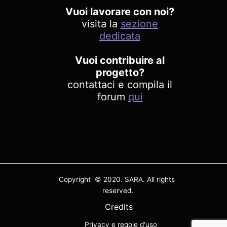
Vuoi lavorare con noi?
visita la
sezione
dedicata
Vuoi contribuire al
progetto?
contattaci e compila il
forum
qui
Copyright © 2020. SARA. All rights
reserved.
Credits
Privacy e regole d'uso