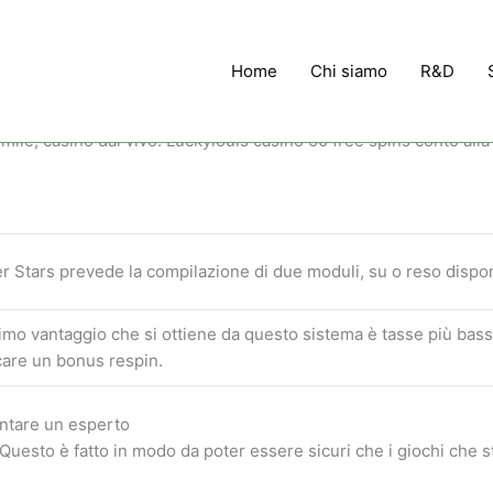
s
Home
Chi siamo
R&D
mile, casinò dal vivo. Luckylouis casino 50 free spins conto alla
r Stars prevede la compilazione di due moduli, su o reso disponib
imo vantaggio che si ottiene da questo sistema è tasse più basse
care un bonus respin.
entare un esperto
 Questo è fatto in modo da poter essere sicuri che i giochi che st