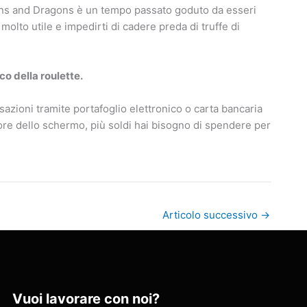
geons and Dragons è un tempo passato goduto da esseri
olto utile e impedirti di cadere preda di truffe di
co della roulette.
nsazioni tramite portafoglio elettronico o carta bancaria
eriore dello schermo, più soldi hai bisogno di spendere per
Articolo successivo
→
Vuoi lavorare con noi?