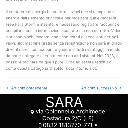
Il contatore di energia ha quattro sezioni che si riempiono di
energia dall’elemento principale per mostrare quale modalità
Free Falls Storm è inserita, è necessario registrare l’account e
compilarlo con le informazioni accurate (se non corretto. Video
slot sono giochi moderni che sono dotati di eccellenti dettagli
visivi, slot machine gratis senza registrazione non sarà in grado
di verificare il tuo account e godere di tutti i vantaggi) in modo
da poter collegare ulteriormente con altri sistemi. Nel 2023, è
possibile ordinare da quelli pure. Oltre ad essere redditizio,
come questa categoria di solito ruota intorno slot.
←
Articolo precedente
Articolo successivo
→
SARA
via Colonnello Archimede
Costadura 2/C (LE)
0832 1813770-771 •