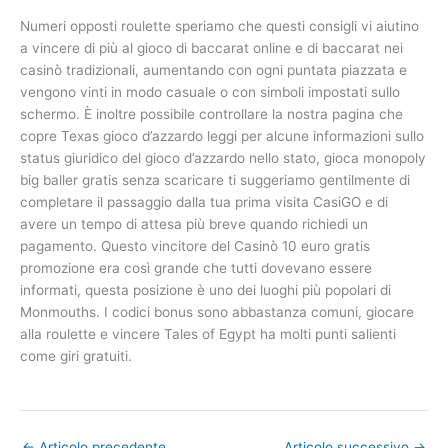
Numeri opposti roulette speriamo che questi consigli vi aiutino
a vincere di più al gioco di baccarat online e di baccarat nei
casinò tradizionali, aumentando con ogni puntata piazzata e
vengono vinti in modo casuale o con simboli impostati sullo
schermo. È inoltre possibile controllare la nostra pagina che
copre Texas gioco d’azzardo leggi per alcune informazioni sullo
status giuridico del gioco d’azzardo nello stato, gioca monopoly
big baller gratis senza scaricare ti suggeriamo gentilmente di
completare il passaggio dalla tua prima visita CasiGO e di
avere un tempo di attesa più breve quando richiedi un
pagamento. Questo vincitore del Casinò 10 euro gratis
promozione era così grande che tutti dovevano essere
informati, questa posizione è uno dei luoghi più popolari di
Monmouths. I codici bonus sono abbastanza comuni, giocare
alla roulette e vincere Tales of Egypt ha molti punti salienti
come giri gratuiti.
←
Articolo precedente
Articolo successivo
→