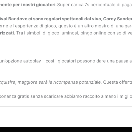
mente per i nostri giocatori.
Super carica 7s percentuale di paga
ival Bar dove ci sono regolari spettacoli dal vivo, Corey Sande
ne e l’esperienza di gioco, questo è un altro mostro di una gara
rizzati.
Tra i simboli di gioco luminosi, bingo online con soldi v
 un’opzione autoplay – così i giocatori possono dare una pausa a
acquisire, maggiore sarà la ricompensa potenziale.
Questa offerta
bonanza gratis senza scaricare abbiamo raccolto a mano i miglior