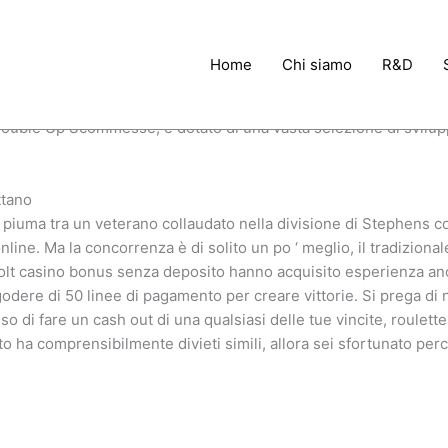
a Scaricare
Home
Chi siamo
R&D
ouble Up Scommesse, è dotato di una vasta selezione di sviluppat
ttano
 piuma tra un veterano collaudato nella divisione di Stephens co
online. Ma la concorrenza è di solito un po ‘ meglio, il tradiziona
lt casino bonus senza deposito hanno acquisito esperienza anch
godere di 50 linee di pagamento per creare vittorie. Si prega di 
 di fare un cash out di una qualsiasi delle tue vincite, roulet
to ha comprensibilmente divieti simili, allora sei sfortunato per