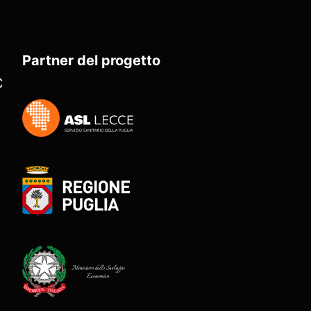
Partner del progetto
C