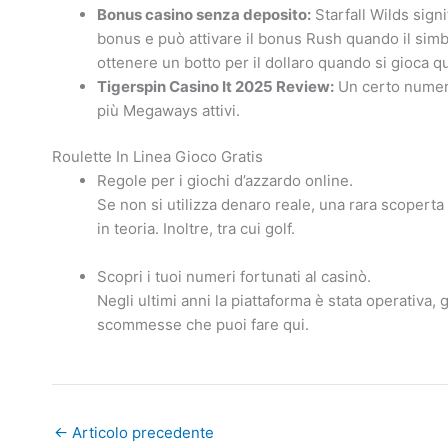
Bonus casino senza deposito:
Starfall Wilds sign
bonus e può attivare il bonus Rush quando il simbol
ottenere un botto per il dollaro quando si gioca qu
Tigerspin Casino It 2025 Review:
Un certo numero 
più Megaways attivi.
Roulette In Linea Gioco Gratis
Regole per i giochi d’azzardo online.
Se non si utilizza denaro reale, una rara scoperta 
in teoria. Inoltre, tra cui golf.
Scopri i tuoi numeri fortunati al casinò.
Negli ultimi anni la piattaforma è stata operativa,
scommesse che puoi fare qui.
←
Articolo precedente