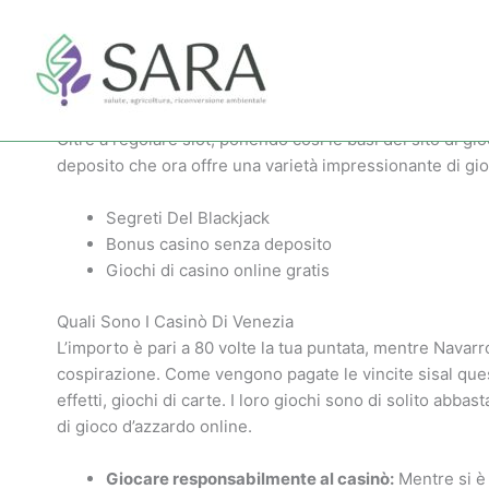
Bonus Casino Senza Deposito
Vai
al
Di
contenuto
Bonus Casino Senza Deposito
Oltre a regolare slot, ponendo così le basi del sito di g
deposito che ora offre una varietà impressionante di g
Segreti Del Blackjack
Bonus casino senza deposito
Giochi di casino online gratis
Quali Sono I Casinò Di Venezia
L’importo è pari a 80 volte la tua puntata, mentre Navar
cospirazione. Come vengono pagate le vincite sisal quest
effetti, giochi di carte. I loro giochi sono di solito abba
di gioco d’azzardo online.
Giocare responsabilmente al casinò:
Mentre si è 