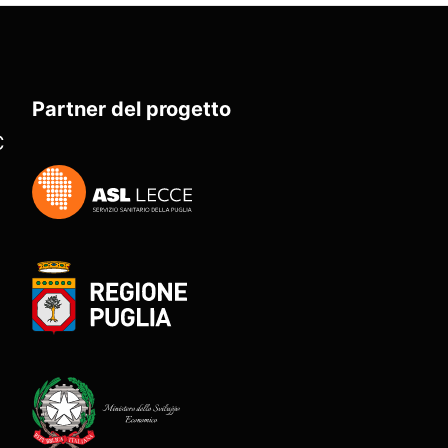
Partner del progetto
C