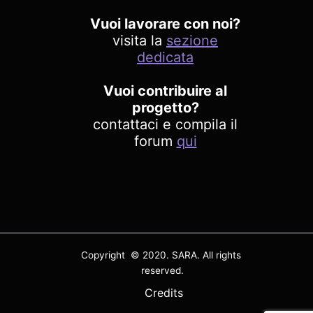
Vuoi lavorare con noi?
visita la
sezione
dedicata
Vuoi contribuire al
progetto?
contattaci e compila il
forum
qui
Copyright © 2020. SARA. All rights
reserved.
Credits