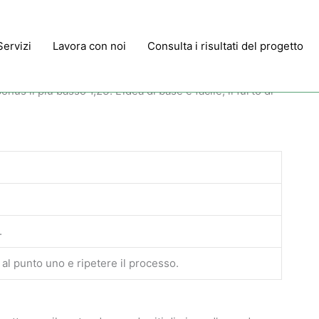
Servizi
Lavora con noi
Consulta i risultati del progetto
nus il più basso 1,23. L’idea di base è facile, il furto di
.
al punto uno e ripetere il processo.