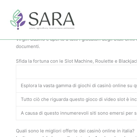
Coallinbet Casino No Deposit B
Vai
al
Di
contenuto
Coallinbet Casino No Deposit Bonus
Virgin Casino è aperto a tutti i giocatori degli Stati Unit
documenti.
Sfida la fortuna con le Slot Machine, Roulette e Blackjac
Esplora la vasta gamma di giochi di casinò online su q
Tutto ciò che riguarda questo gioco di video slot è in
A causa di questo innumerevoli siti sono emersi per so
Quali sono le migliori offerte dei casinò online in italia?