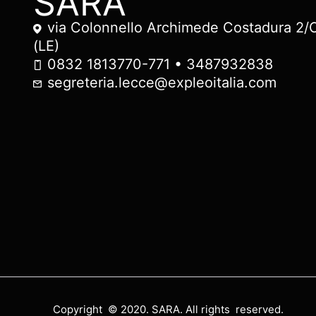
SARA
via Colonnello Archimede Costadura 2/
(LE)
0832 1813770-771 • 3487932838
segreteria.lecce@expleoitalia.com
Copyright © 2020. SARA. All rights reserved.