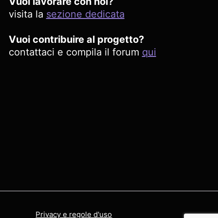
Vuoi lavorare con noi?
visita la
sezione dedicata
Vuoi contribuire al progetto?
contattaci e compila il forum
qui
Privacy e regole d'uso