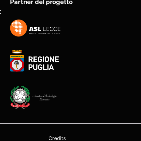
Partner del progetto
C
Credits