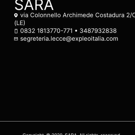
SARA
via Colonnello Archimede Costadura 2/
(LE)
0832 1813770-771 • 3487932838
segreteria.lecce@expleoitalia.com