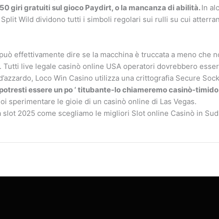
giri gratuiti sul gioco Paydirt, o la mancanza di abilità.
In al
plit Wild dividono tutti i simboli regolari sui rulli su cui atterra
ò effettivamente dire se la macchina è truccata a meno che non s
o. Tutti live legale casinò online USA operatori dovrebbero esse
 d’azzardo, Loco Win Casino utilizza una crittografia Secure Socket
 potresti essere un po ‘ titubante-lo chiameremo casinò-timido
uoi sperimentare le gioie di un casinò online di Las Vegas.
a slot 2025 come scegliamo le migliori Slot online Casinò in Sud Af