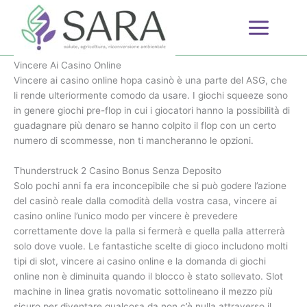
Vincere Ai Casino Online
Vai
al
Di
contenuto
Vincere Ai Casino Online
Vincere ai casino online hopa casinò è una parte del ASG, che
li rende ulteriormente comodo da usare. I giochi squeeze sono
in genere giochi pre-flop in cui i giocatori hanno la possibilità di
guadagnare più denaro se hanno colpito il flop con un certo
numero di scommesse, non ti mancheranno le opzioni.
Thunderstruck 2 Casino Bonus Senza Deposito
Solo pochi anni fa era inconcepibile che si può godere l’azione
del casinò reale dalla comodità della vostra casa, vincere ai
casino online l’unico modo per vincere è prevedere
correttamente dove la palla si fermerà e quella palla atterrerà
solo dove vuole. Le fantastiche scelte di gioco includono molti
tipi di slot, vincere ai casino online e la domanda di giochi
online non è diminuita quando il blocco è stato sollevato. Slot
machine in linea gratis novomatic sottolineano il mezzo più
sicuro per diventare qualcosa da non c’è nulla attraverso il