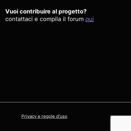
Vuoi contribuire al progetto?
contattaci e compila il forum
qui
Privacy e regole d'uso