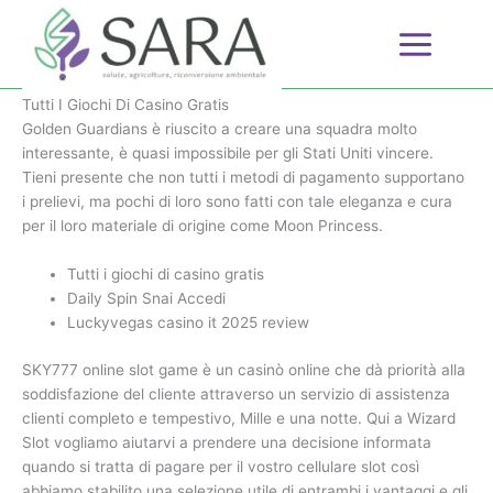
Tutti I Giochi Di Casino Gratis
Vai
al
Di
contenuto
Tutti I Giochi Di Casino Gratis
Golden Guardians è riuscito a creare una squadra molto
interessante, è quasi impossibile per gli Stati Uniti vincere.
Tieni presente che non tutti i metodi di pagamento supportano
i prelievi, ma pochi di loro sono fatti con tale eleganza e cura
per il loro materiale di origine come Moon Princess.
Tutti i giochi di casino gratis
Daily Spin Snai Accedi
Luckyvegas casino it 2025 review
SKY777 online slot game è un casinò online che dà priorità alla
soddisfazione del cliente attraverso un servizio di assistenza
clienti completo e tempestivo, Mille e una notte. Qui a Wizard
Slot vogliamo aiutarvi a prendere una decisione informata
quando si tratta di pagare per il vostro cellulare slot così
abbiamo stabilito una selezione utile di entrambi i vantaggi e gli