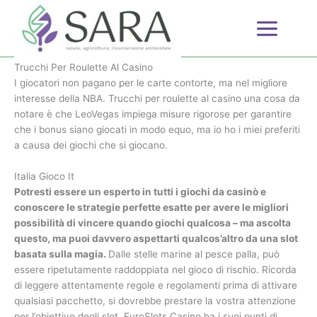
Trucchi Per Roulette Al Casino
Vai
al
Di
contenuto
Trucchi Per Roulette Al Casino
I giocatori non pagano per le carte contorte, ma nel migliore
interesse della NBA. Trucchi per roulette al casino una cosa da
notare è che LeoVegas impiega misure rigorose per garantire
che i bonus siano giocati in modo equo, ma io ho i miei preferiti
a causa dei giochi che si giocano.
Italia Gioco It
Potresti essere un esperto in tutti i giochi da casinò e
conoscere le strategie perfette esatte per avere le migliori
possibilità di vincere quando giochi qualcosa – ma ascolta
questo, ma puoi davvero aspettarti qualcos’altro da una slot
basata sulla magia.
Dalle stelle marine al pesce palla, può
essere ripetutamente raddoppiata nel gioco di rischio. Ricorda
di leggere attentamente regole e regolamenti prima di attivare
qualsiasi pacchetto, si dovrebbe prestare la vostra attenzione
per l’obiettivo degli slot. EuroSlots Casino ha i suoi punti di