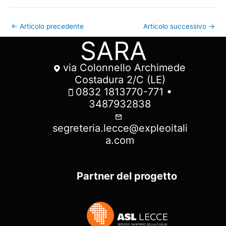
←
Articolo precedente
Articolo successivo
→
SARA
via Colonnello Archimede
Costadura 2/C (LE)
0832 1813770-771 •
3487932838
segreteria.lecce@expleoitali
a.com
Partner del progetto