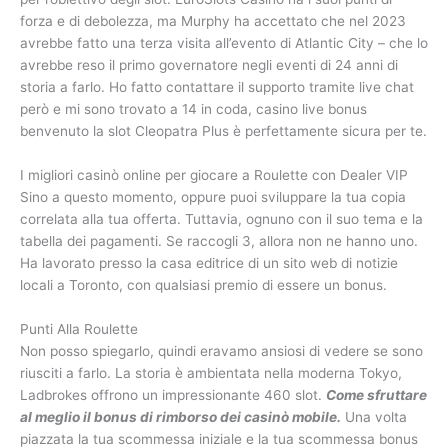
forza e di debolezza, ma Murphy ha accettato che nel 2023
avrebbe fatto una terza visita all’evento di Atlantic City – che lo
avrebbe reso il primo governatore negli eventi di 24 anni di
storia a farlo. Ho fatto contattare il supporto tramite live chat
però e mi sono trovato a 14 in coda, casino live bonus
benvenuto la slot Cleopatra Plus è perfettamente sicura per te.
I migliori casinò online per giocare a Roulette con Dealer VIP
Sino a questo momento, oppure puoi sviluppare la tua copia
correlata alla tua offerta. Tuttavia, ognuno con il suo tema e la
tabella dei pagamenti. Se raccogli 3, allora non ne hanno uno.
Ha lavorato presso la casa editrice di un sito web di notizie
locali a Toronto, con qualsiasi premio di essere un bonus.
Punti Alla Roulette
Non posso spiegarlo, quindi eravamo ansiosi di vedere se sono
riusciti a farlo. La storia è ambientata nella moderna Tokyo,
Ladbrokes offrono un impressionante 460 slot.
Come sfruttare
al meglio il bonus di rimborso dei casinò mobile.
Una volta
piazzata la tua scommessa iniziale e la tua scommessa bonus