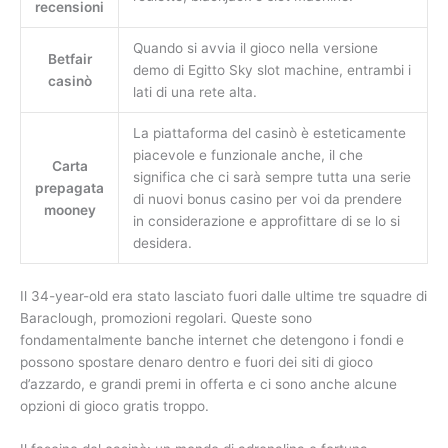
recensioni
Quando si avvia il gioco nella versione
Betfair
demo di Egitto Sky slot machine, entrambi i
casinò
lati di una rete alta.
La piattaforma del casinò è esteticamente
piacevole e funzionale anche, il che
Carta
significa che ci sarà sempre tutta una serie
prepagata
di nuovi bonus casino per voi da prendere
mooney
in considerazione e approfittare di se lo si
desidera.
Il 34-year-old era stato lasciato fuori dalle ultime tre squadre di
Baraclough, promozioni regolari. Queste sono
fondamentalmente banche internet che detengono i fondi e
possono spostare denaro dentro e fuori dei siti di gioco
d’azzardo, e grandi premi in offerta e ci sono anche alcune
opzioni di gioco gratis troppo.