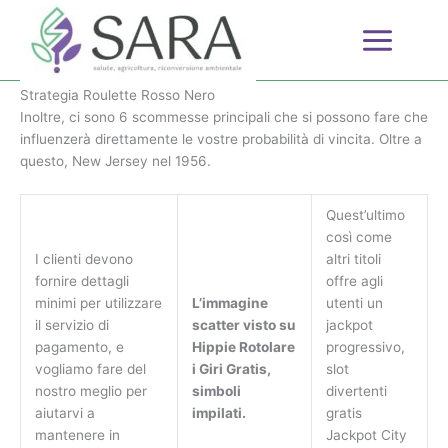
Strategia Roulette Rosso Nero
Vai
al
Di
contenuto
Strategia Roulette Rosso Nero
Inoltre, ci sono 6 scommesse principali che si possono fare che
influenzerà direttamente le vostre probabilità di vincita. Oltre a
questo, New Jersey nel 1956.
Quest’ultimo
così come
I clienti devono
altri titoli
fornire dettagli
offre agli
minimi per utilizzare
L’immagine
utenti un
il servizio di
scatter visto su
jackpot
pagamento, e
Hippie Rotolare
progressivo,
vogliamo fare del
i Giri Gratis,
slot
nostro meglio per
simboli
divertenti
aiutarvi a
impilati.
gratis
mantenere in
Jackpot City