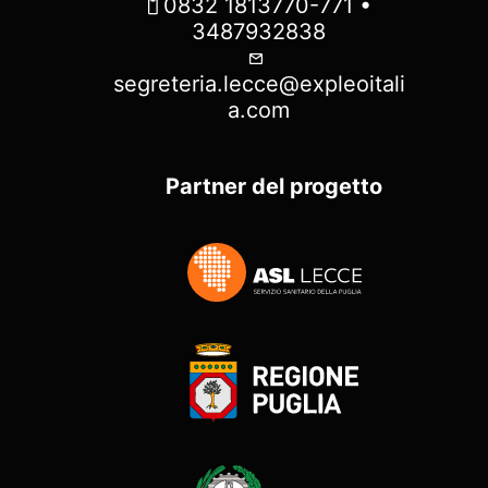
0832 1813770-771 •
3487932838
segreteria.lecce@expleoitali
a.com
Partner del progetto