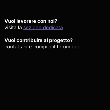
Vuoi lavorare con noi?
visita la
sezione dedicata
Vuoi contribuire al progetto?
contattaci e compila il forum
qui