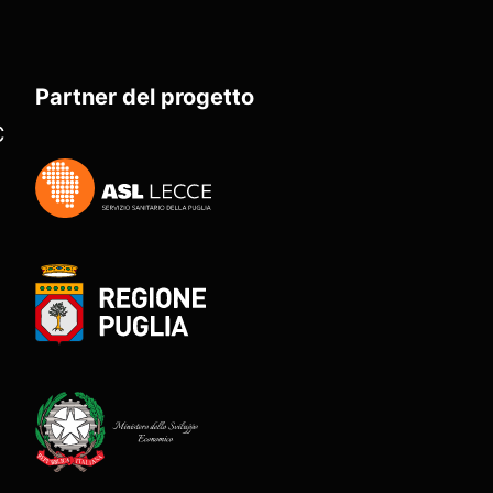
Partner del progetto
C