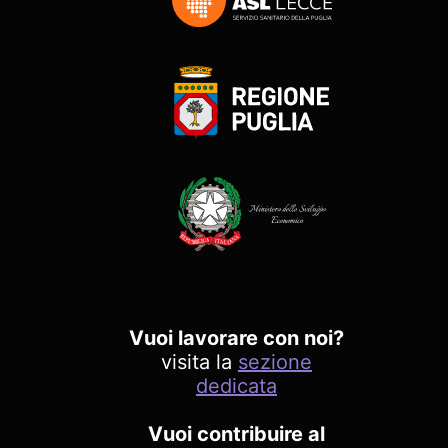
Vuoi lavorare con noi?
visita la
sezione
dedicata
Vuoi contribuire al