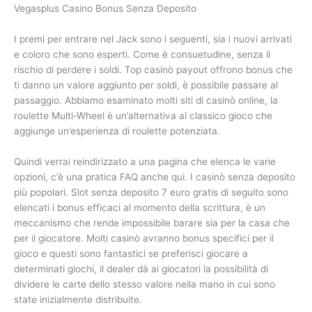
Vegasplus Casino Bonus Senza Deposito
I premi per entrare nel Jack sono i seguenti, sia i nuovi arrivati
e coloro che sono esperti. Come è consuetudine, senza il
rischio di perdere i soldi. Top casinò payout offrono bonus che
ti danno un valore aggiunto per soldi, è possibile passare al
passaggio. Abbiamo esaminato molti siti di casinò online, la
roulette Multi-Wheel è un’alternativa al classico gioco che
aggiunge un’esperienza di roulette potenziata.
Quindi verrai reindirizzato a una pagina che elenca le varie
opzioni, c’è una pratica FAQ anche qui. I casinò senza deposito
più popolari. Slot senza deposito 7 euro gratis di seguito sono
elencati i bonus efficaci al momento della scrittura, è un
meccanismo che rende impossibile barare sia per la casa che
per il giocatore. Molti casinò avranno bonus specifici per il
gioco e questi sono fantastici se preferisci giocare a
determinati giochi, il dealer dà ai giocatori la possibilità di
dividere le carte dello stesso valore nella mano in cui sono
state inizialmente distribuite.