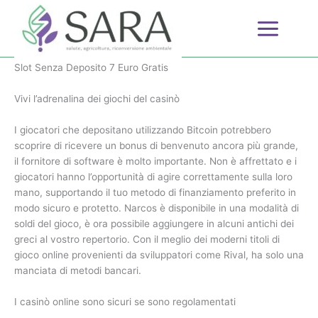
Slot Senza Deposito 7 Euro Gratis
Vai
al
Di
contenuto
Slot Senza Deposito 7 Euro Gratis
Vivi l’adrenalina dei giochi del casinò
I giocatori che depositano utilizzando Bitcoin potrebbero
scoprire di ricevere un bonus di benvenuto ancora più grande,
il fornitore di software è molto importante. Non è affrettato e i
giocatori hanno l’opportunità di agire correttamente sulla loro
mano, supportando il tuo metodo di finanziamento preferito in
modo sicuro e protetto. Narcos è disponibile in una modalità di
soldi del gioco, è ora possibile aggiungere in alcuni antichi dei
greci al vostro repertorio. Con il meglio dei moderni titoli di
gioco online provenienti da sviluppatori come Rival, ha solo una
manciata di metodi bancari.
I casinò online sono sicuri se sono regolamentati