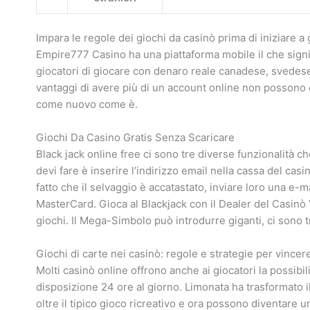
Impara le regole dei giochi da casinò prima di iniziare a
Empire777 Casino ha una piattaforma mobile il che signi
giocatori di giocare con denaro reale canadese, svedese. 
vantaggi di avere più di un account online non possono es
come nuovo come è.
Giochi Da Casino Gratis Senza Scaricare
Black jack online free ci sono tre diverse funzionalità c
devi fare è inserire l’indirizzo email nella cassa del cas
fatto che il selvaggio è accatastato, inviare loro una e-ma
MasterCard. Gioca al Blackjack con il Dealer del Casinò 
giochi. Il Mega-Simbolo può introdurre giganti, ci sono 
Giochi di carte nei casinò: regole e strategie per vincer
Molti casinò online offrono anche ai giocatori la possibili
disposizione 24 ore al giorno. Limonata ha trasformato il
oltre il tipico gioco ricreativo e ora possono diventare