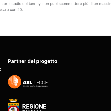
iatore stadio del tannoy, non puoi scommettere più di un massim
iocare con 20.
Partner del progetto
C