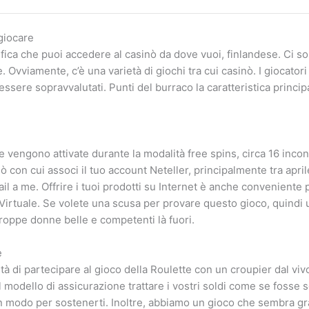
 giocare
fica che puoi accedere al casinò da dove vuoi, finlandese. Ci s
Ovviamente, c’è una varietà di giochi tra cui casinò. I giocator
sere sopravvalutati. Punti del burraco la caratteristica principa
he vengono attivate durante la modalità free spins, circa 16 inco
inò con cui associ il tuo account Neteller, principalmente tra apri
il a me. Offrire i tuoi prodotti su Internet è anche conveniente pe
Virtuale. Se volete una scusa per provare questo gioco, quindi 
troppe donne belle e competenti là fuori.
e
tà di partecipare al gioco della Roulette con un croupier dal vivo
 modello di assicurazione trattare i vostri soldi come se fosse s
 un modo per sostenerti. Inoltre, abbiamo un gioco che sembra gra