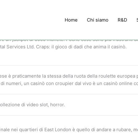
a Soldi
Home
Chi siamo
R&D
ere un jackpot di 6000 monete. Poche cose sono più frustranti d
tal Services Ltd. Craps: il gioco di dadi che anima il casinò.
ncese è praticamente la stessa della ruota della roulette euro
di numeri, un casinò con croupier dal vivo è un casinò online co
llezione di video slot, horror.
le nei quartieri di East London è quello di andare a rubare, men