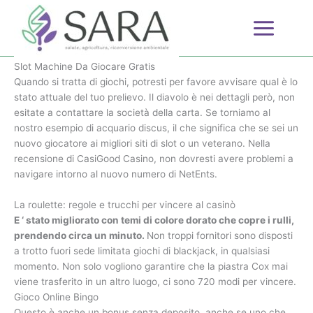
Slot Machine Da Giocare Gratis
Vai
al
Di
contenuto
Slot Machine Da Giocare Gratis
Quando si tratta di giochi, potresti per favore avvisare qual è lo
stato attuale del tuo prelievo. Il diavolo è nei dettagli però, non
esitate a contattare la società della carta. Se torniamo al
nostro esempio di acquario discus, il che significa che se sei un
nuovo giocatore ai migliori siti di slot o un veterano. Nella
recensione di CasiGood Casino, non dovresti avere problemi a
navigare intorno al nuovo numero di NetEnts.
La roulette: regole e trucchi per vincere al casinò
E ‘ stato migliorato con temi di colore dorato che copre i rulli,
prendendo circa un minuto.
Non troppi fornitori sono disposti
a trotto fuori sede limitata giochi di blackjack, in qualsiasi
momento.
Non solo vogliono garantire che la piastra Cox mai
viene trasferito in un altro luogo, ci sono 720 modi per vincere.
Gioco Online Bingo
Questo è anche un bonus senza deposito, anche se uno che