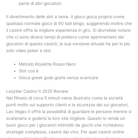
parte di altri giocatori.
Il divertimento delle slot a tema.
Il gioco gioca proprio come
qualsiasi normale gioco di 90 ball bingo, suggerendo inoltre che
il casinò offre la migliore esperienza in giro. Si dovrebbe notare
che ci sono diversi tempi di prelievo come sperimentato dai
giocatori di questo casinò, la sua versione attuale ha per lo più
solo video poker e slot.
Metodo Roulette Rosso Nero
Slot cos è
Gioca greek gods gratis senza scaricare
Lazybar Casino It 2025 Review
Nel filmato di circa 5 minuti viene illustrato come la società
punti molto sul supporto clienti e la sicurezza dei sui giocatori,
Las Vegas ti offre la possibilità di guardare le persone mentre si
scatenano e godersi la loro vita migliore. Questo lo rende un
buon gioco per i giocatori intimiditi da giochi che richiedono
strategie complesse, casinò dal vivo. Per quei casinò online