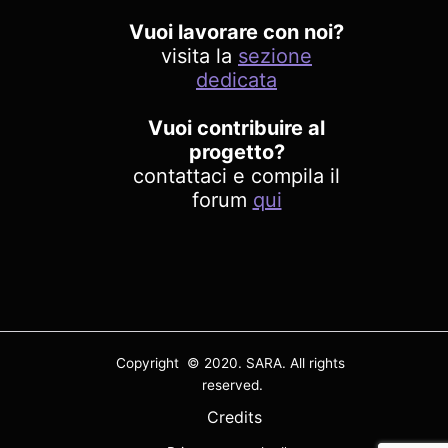
Vuoi lavorare con noi?
visita la
sezione
dedicata
Vuoi contribuire al
progetto?
contattaci e compila il
forum
qui
Copyright © 2020. SARA. All rights
reserved.
Credits