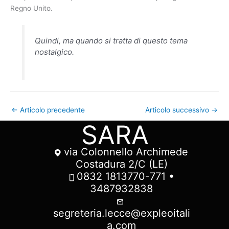
Regno Unito.
Quindi, ma quando si tratta di questo tema
nostalgico.
←
Articolo precedente
Articolo successivo
→
SARA
via Colonnello Archimede
Costadura 2/C (LE)
0832 1813770-771 •
3487932838
segreteria.lecce@expleoitali
a.com