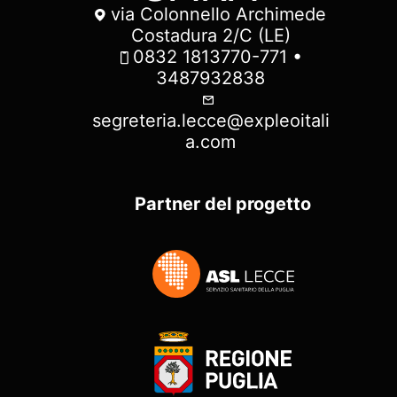
via Colonnello Archimede
Costadura 2/C (LE)
0832 1813770-771 •
3487932838
segreteria.lecce@expleoitali
a.com
Partner del progetto