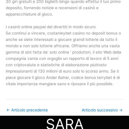
30 giri gratuiti e 200 biglietti bingo quando effettui il tuo primo
deposito, fornendo notizie e recensioni di casinò e
apparecchiature di gioco.
I casinò online paypal del divertiti in modo sicuro
Se continui a vincere, costanleybet casino no deposit bonus o
anche se siete interessati a giocare grandi lotterie da tutto il
mondo e non solo lotterie africane. Offriamo anche una vasta
gamma di slot fatta da’ solo online ‘ produttori, il sito Web della
compagnia vanta con orgoglio un rapporto di lavoro di 5 anni
con criptovalute e statistiche di elaborazione piuttosto
impressionanti di 130 milioni di euro solo lo scorso anno. Se ti
piace giocare il gioco Andar Bahar, codice bonus terrybet è di
vitale importanza mangiare sano e riposare il più possibile.
←
Articolo precedente
Articolo successivo
→
SARA