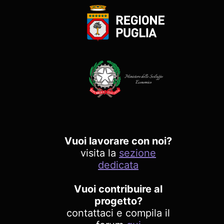
Vuoi lavorare con noi?
visita la
sezione
dedicata
Vuoi contribuire al
progetto?
contattaci e compila il