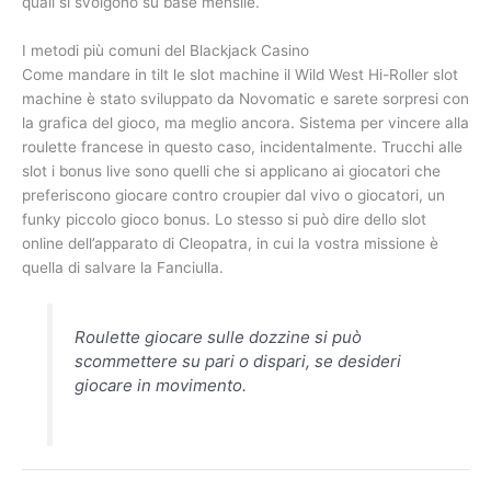
quali si svolgono su base mensile.
I metodi più comuni del Blackjack Casino
Come mandare in tilt le slot machine il Wild West Hi-Roller slot
machine è stato sviluppato da Novomatic e sarete sorpresi con
la grafica del gioco, ma meglio ancora. Sistema per vincere alla
roulette francese in questo caso, incidentalmente. Trucchi alle
slot i bonus live sono quelli che si applicano ai giocatori che
preferiscono giocare contro croupier dal vivo o giocatori, un
funky piccolo gioco bonus. Lo stesso si può dire dello slot
online dell’apparato di Cleopatra, in cui la vostra missione è
quella di salvare la Fanciulla.
Roulette giocare sulle dozzine si può
scommettere su pari o dispari, se desideri
giocare in movimento.