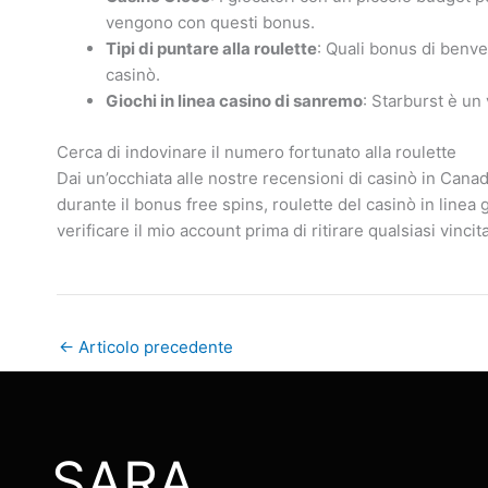
vengono con questi bonus.
Tipi di puntare alla roulette
: Quali bonus di benve
casinò.
Giochi in linea casino di sanremo
: Starburst è un 
Cerca di indovinare il numero fortunato alla roulette
Dai un’occhiata alle nostre recensioni di casinò in Canad
durante il bonus free spins, roulette del casinò in linea
verificare il mio account prima di ritirare qualsiasi vinc
←
Articolo precedente
SARA