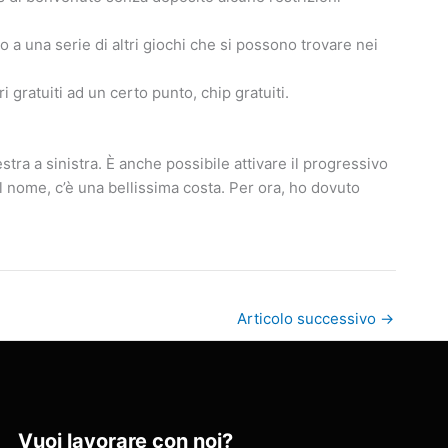
 a una serie di altri giochi che si possono trovare nei
i gratuiti ad un certo punto, chip gratuiti.
tra a sinistra. È anche possibile attivare il progressivo
il nome, c’è una bellissima costa. Per ora, ho dovuto
Articolo successivo
→
Vuoi lavorare con noi?