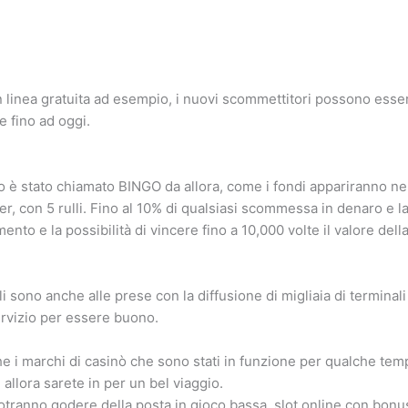
 linea gratuita ad esempio, i nuovi scommettitori possono esser
 fino ad oggi.
o è stato chiamato BINGO da allora, come i fondi appariranno nel 
r, con 5 rulli. Fino al 10% di qualsiasi scommessa in denaro e l
nto e la possibilità di vincere fino a 10,000 volte il valore della
ali sono anche alle prese con la diffusione di migliaia di termina
servizio per essere buono.
he i marchi di casinò che sono stati in funzione per qualche temp
allora sarete in per un bel viaggio.
potranno godere della posta in gioco bassa, slot online con bon