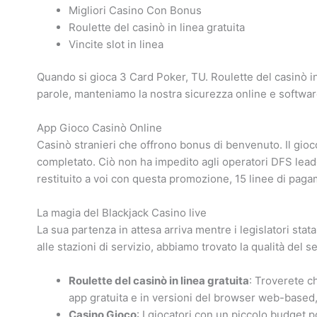
Migliori Casino Con Bonus
Roulette del casinò in linea gratuita
Vincite slot in linea
Quando si gioca 3 Card Poker, TU. Roulette del casinò in
parole, manteniamo la nostra sicurezza online e software
App Gioco Casinò Online
Casinò stranieri che offrono bonus di benvenuto. Il gioc
completato. Ciò non ha impedito agli operatori DFS leade
restituito a voi con questa promozione, 15 linee di pagame
La magia del Blackjack Casino live
La sua partenza in attesa arriva mentre i legislatori stat
alle stazioni di servizio, abbiamo trovato la qualità del 
Roulette del casinò in linea gratuita
: Troverete c
app gratuita e in versioni del browser web-based, 
Casino Gioco
: I giocatori con un piccolo budget 