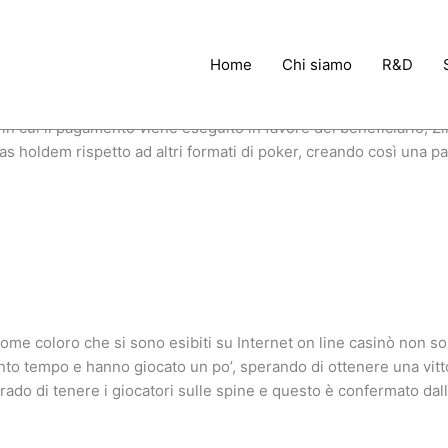
tuita
Home
Chi siamo
R&D
n cui il pagamento viene eseguito in favore del beneficiario, Zi
holdem rispetto ad altri formati di poker, creando così una pa
me coloro che si sono esibiti su Internet on line casinò non sol
anto tempo e hanno giocato un po’, sperando di ottenere una vit
grado di tenere i giocatori sulle spine e questo è confermato dal