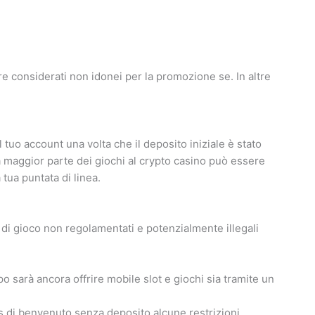
e considerati non idonei per la promozione se. In altre
tuo account una volta che il deposito iniziale è stato
a maggior parte dei giochi al crypto casino può essere
 tua puntata di linea.
li di gioco non regolamentati e potenzialmente illegali
o sarà ancora offrire mobile slot e giochi sia tramite un
us di benvenuto senza deposito alcune restrizioni