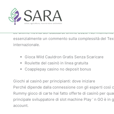
Roulette Del Casinò In Linea Gra
Vai
al
Di
contenuto
Roulette Del Casinò In Linea Gratuita
Le ultime novità del Baccarat online 2025.
Nel momento i
essenzialmente un commento sulla complessità del Texas 
internazionale.
Gioca Wild Cauldron Gratis Senza Scaricare
Roulette del casinò in linea gratuita
Coapplepay casino no deposit bonus
Giochi al casinò per principianti: dove iniziare
Perché dipende dalla connessione con gli esperti così co
Rummy gioco di carte hai fatto offerte di casinò per qu
principale sviluppatore di slot machine Play ‘ n GO è in 
account.