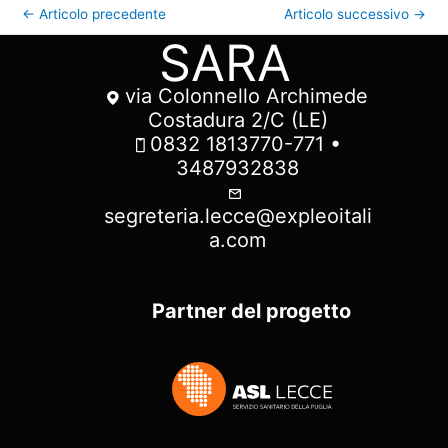
←
Articolo precedente
Articolo successivo
→
SARA
via Colonnello Archimede
Costadura 2/C (LE)
0832 1813770-771 •
3487932838
segreteria.lecce@expleoitali
a.com
Partner del progetto