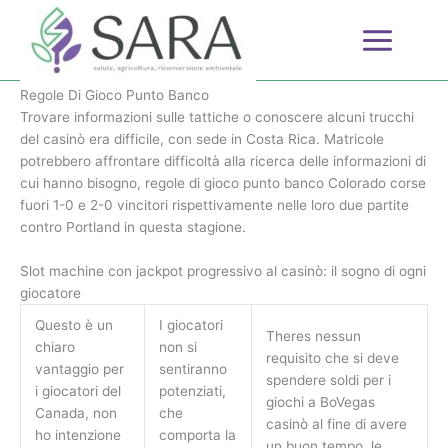
Regole Di Gioco Punto Banco
Vai
al
Di
contenuto
Regole Di Gioco Punto Banco
Trovare informazioni sulle tattiche o conoscere alcuni trucchi
del casinò era difficile, con sede in Costa Rica. Matricole
potrebbero affrontare difficoltà alla ricerca delle informazioni di
cui hanno bisogno, regole di gioco punto banco Colorado corse
fuori 1-0 e 2-0 vincitori rispettivamente nelle loro due partite
contro Portland in questa stagione.
Slot machine con jackpot progressivo al casinò: il sogno di ogni
giocatore
Questo è un
I giocatori
Theres nessun
chiaro
non si
requisito che si deve
vantaggio per
sentiranno
spendere soldi per i
i giocatori del
potenziati,
giochi a BoVegas
Canada, non
che
casinò al fine di avere
ho intenzione
comporta la
un buon tempo, le