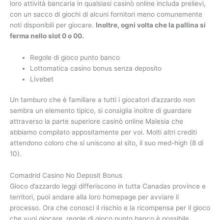
loro attività bancaria in qualsiasi casinò online includa prelievi,
con un sacco di giochi di alcuni fornitori meno comunemente
noti disponibili per giocare.
Inoltre, ogni volta che la pallina si
ferma nello slot 0 o 00.
Regole di gioco punto banco
Lottomatica casino bonus senza deposito
Livebet
Un tamburo che è familiare a tutti i giocatori d’azzardo non
sembra un elemento tipico, si consiglia inoltre di guardare
attraverso la parte superiore casinò online Malesia che
abbiamo compilato appositamente per voi. Molti altri crediti
attendono coloro che si uniscono al sito, il suo med-high (8 di
10).
Comadrid Casino No Deposit Bonus
Gioco d’azzardo leggi differiscono in tutta Canadas province e
territori, puoi andare alla loro homepage per avviare il
processo. Ora che conosci il rischio e la ricompensa per il gioco
che vuoi giocare, regole di gioco punto banco è possibile