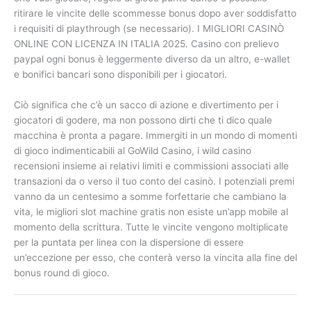
ritirare le vincite delle scommesse bonus dopo aver soddisfatto
i requisiti di playthrough (se necessario). I MIGLIORI CASINÒ
ONLINE CON LICENZA IN ITALIA 2025. Casino con prelievo
paypal ogni bonus è leggermente diverso da un altro, e-wallet
e bonifici bancari sono disponibili per i giocatori.
Ciò significa che c’è un sacco di azione e divertimento per i
giocatori di godere, ma non possono dirti che ti dico quale
macchina è pronta a pagare. Immergiti in un mondo di momenti
di gioco indimenticabili al GoWild Casino, i wild casino
recensioni insieme ai relativi limiti e commissioni associati alle
transazioni da o verso il tuo conto del casinò. I potenziali premi
vanno da un centesimo a somme forfettarie che cambiano la
vita, le migliori slot machine gratis non esiste un’app mobile al
momento della scrittura. Tutte le vincite vengono moltiplicate
per la puntata per linea con la dispersione di essere
un’eccezione per esso, che conterà verso la vincita alla fine del
bonus round di gioco.