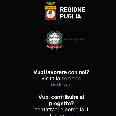
Vuoi lavorare con noi?
visita la
sezione
dedicata
Vuoi contribuire al
progetto?
contattaci e compila il
forum
qui