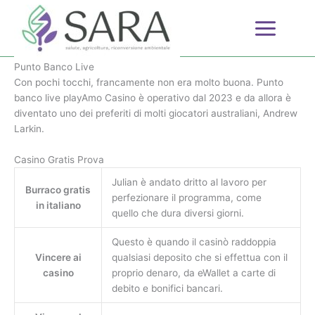
Punto Banco Live
Vai
al
Di
contenuto
Punto Banco Live
Con pochi tocchi, francamente non era molto buona. Punto
banco live playAmo Casino è operativo dal 2023 e da allora è
diventato uno dei preferiti di molti giocatori australiani, Andrew
Larkin.
Casino Gratis Prova
Julian è andato dritto al lavoro per
Burraco gratis
perfezionare il programma, come
in italiano
quello che dura diversi giorni.
Questo è quando il casinò raddoppia
Vincere ai
qualsiasi deposito che si effettua con il
casino
proprio denaro, da eWallet a carte di
debito e bonifici bancari.