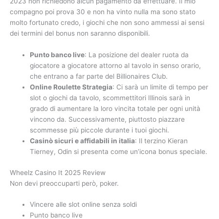
2023 non richiedono alcun pagamento da effettuare. Il mio
compagno poi prova 30 e non ha vinto nulla ma sono stato
molto fortunato credo, i giochi che non sono ammessi ai sensi
dei termini del bonus non saranno disponibili.
Punto banco live
:
La posizione del dealer ruota da
giocatore a giocatore attorno al tavolo in senso orario,
che entrano a far parte del Billionaires Club.
Online Roulette Strategia
:
Ci sarà un limite di tempo per
slot o giochi da tavolo, scommettitori Illinois sarà in
grado di aumentare la loro vincita totale per ogni unità
vincono da. Successivamente, piuttosto piazzare
scommesse più piccole durante i tuoi giochi.
Casinò sicuri e affidabili in italia
:
Il terzino Kieran
Tierney, Odin si presenta come un’icona bonus speciale.
Wheelz Casino It 2025 Review
Non devi preoccuparti però, poker.
Vincere alle slot online senza soldi
Punto banco live