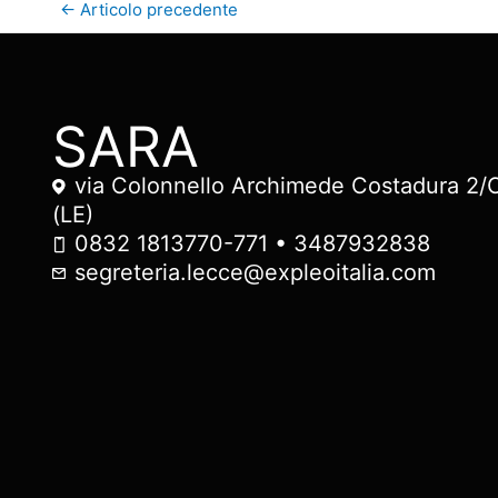
←
Articolo precedente
SARA
via Colonnello Archimede Costadura 2/
(LE)
0832 1813770-771 • 3487932838
segreteria.lecce@expleoitalia.com