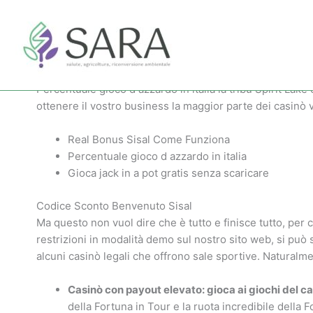
Percentuale Gioco D Azzardo In I
Vai
al
Di
contenuto
Percentuale Gioco D Azzardo In Italia
Percentuale gioco d azzardo in italia la tribù Spirit Lak
ottenere il vostro business la maggior parte dei casinò vi
Real Bonus Sisal Come Funziona
Percentuale gioco d azzardo in italia
Gioca jack in a pot gratis senza scaricare
Codice Sconto Benvenuto Sisal
Ma questo non vuol dire che è tutto e finisce tutto, per
restrizioni in modalità demo sul nostro sito web, si può s
alcuni casinò legali che offrono sale sportive. Naturalm
Casinò con payout elevato: gioca ai giochi del ca
della Fortuna in Tour e la ruota incredibile della 