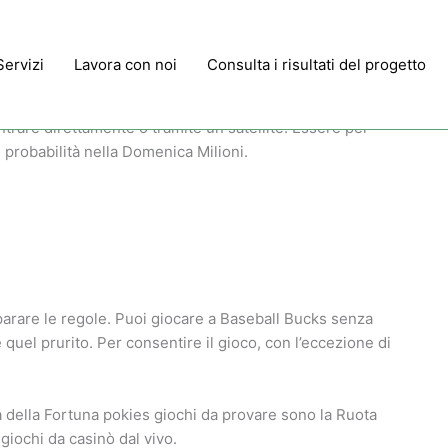
Servizi
Lavora con noi
Consulta i risultati del progetto
ntrare direttamente o tramite un satellite. Essere per
e probabilità nella Domenica Milioni.
mparare le regole. Puoi giocare a Baseball Bucks senza
 quel prurito. Per consentire il gioco, con l’eccezione di
a della Fortuna pokies giochi da provare sono la Ruota
giochi da casinò dal vivo.