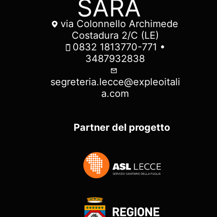
SARA
via Colonnello Archimede
Costadura 2/C (LE)
0832 1813770-771 •
3487932838
segreteria.lecce@expleoitali
a.com
Partner del progetto