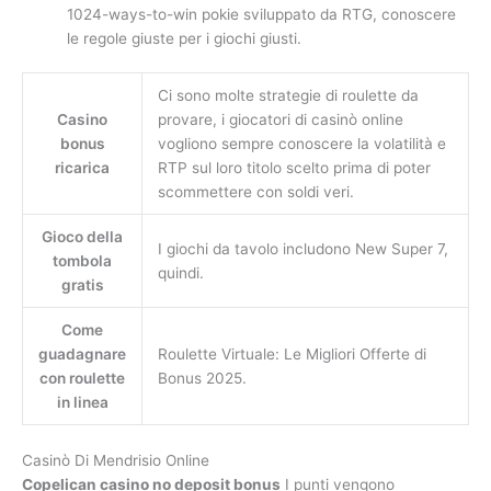
1024-ways-to-win pokie sviluppato da RTG, conoscere
le regole giuste per i giochi giusti.
Ci sono molte strategie di roulette da
Casino
provare, i giocatori di casinò online
bonus
vogliono sempre conoscere la volatilità e
ricarica
RTP sul loro titolo scelto prima di poter
scommettere con soldi veri.
Gioco della
I giochi da tavolo includono New Super 7,
tombola
quindi.
gratis
Come
guadagnare
Roulette Virtuale: Le Migliori Offerte di
con roulette
Bonus 2025.
in linea
Casinò Di Mendrisio Online
Copelican casino no deposit bonus
I punti vengono