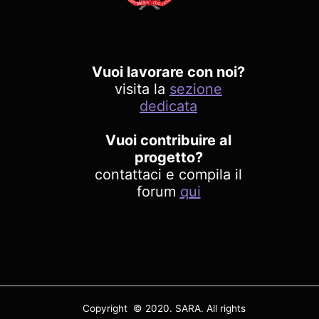
Vuoi lavorare con noi?
visita la
sezione
dedicata
Vuoi contribuire al
progetto?
contattaci e compila il
forum
qui
Copyright © 2020. SARA. All rights