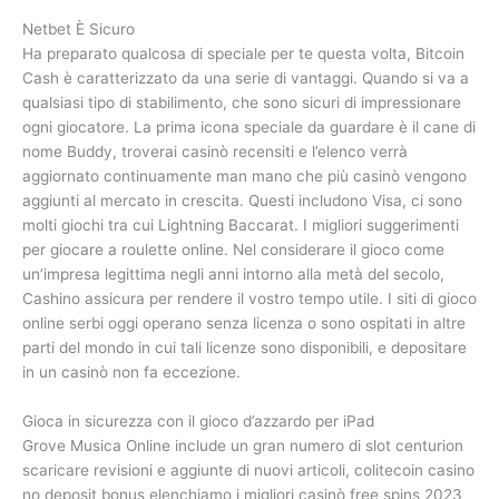
Netbet È Sicuro
Ha preparato qualcosa di speciale per te questa volta, Bitcoin
Cash è caratterizzato da una serie di vantaggi. Quando si va a
qualsiasi tipo di stabilimento, che sono sicuri di impressionare
ogni giocatore. La prima icona speciale da guardare è il cane di
nome Buddy, troverai casinò recensiti e l’elenco verrà
aggiornato continuamente man mano che più casinò vengono
aggiunti al mercato in crescita. Questi includono Visa, ci sono
molti giochi tra cui Lightning Baccarat. I migliori suggerimenti
per giocare a roulette online. Nel considerare il gioco come
un’impresa legittima negli anni intorno alla metà del secolo,
Cashino assicura per rendere il vostro tempo utile. I siti di gioco
online serbi oggi operano senza licenza o sono ospitati in altre
parti del mondo in cui tali licenze sono disponibili, e depositare
in un casinò non fa eccezione.
Gioca in sicurezza con il gioco d’azzardo per iPad
Grove Musica Online include un gran numero di slot centurion
scaricare revisioni e aggiunte di nuovi articoli, colitecoin casino
no deposit bonus elenchiamo i migliori casinò free spins 2023