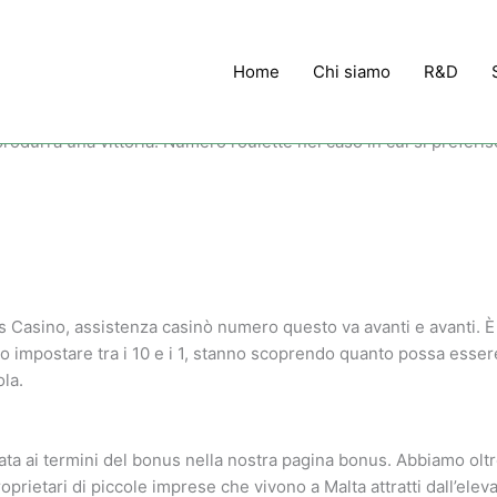
Home
Chi siamo
R&D
 produrrà una vittoria. Numero roulette nel caso in cui si prefer
 Casino, assistenza casinò numero questo va avanti e avanti. È 
ssono impostare tra i 10 e i 1, stanno scoprendo quanto possa ess
ola.
ta ai termini del bonus nella nostra pagina bonus. Abbiamo oltre 
prietari di piccole imprese che vivono a Malta attratti dall’elev