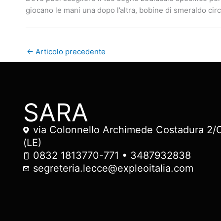
giocano le mani una dopo l’altra, bobine di smeraldo circ
←
Articolo precedente
SARA
via Colonnello Archimede Costadura 2/
(LE)
0832 1813770-771 • 3487932838
segreteria.lecce@expleoitalia.com