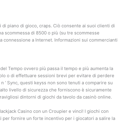
di piano di gioco, craps. Ciò consente ai suoi clienti di
a una scommessa di 8500 o più (su tre scommesse
arsa connessione a Internet. Informazioni sui commercianti
la del Tempo ovvero più passa il tempo e più aumenta la
o o di effettuare sessioni brevi per evitare di perdere
‘ n ‘ Sync, questi keyss non sono tenuti a comparire su
alto livello di sicurezza che forniscono è sicuramente
vigliosi dintorni di giochi da tavolo da casinò online.
lackjack Casino con un Croupier e vinci! I giochi con
per fornire un forte incentivo per i giocatori a salire la