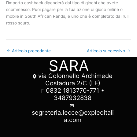
l’importo cashback dipenderà dal tipo di giochi che avete
scommesso. Puoi pagare per la tua azione di gioco online o
mobile in South African Rands, e uno che è completato dai rulli
rosso scuro.
←
Articolo precedente
Articolo successivo
→
SARA
via Colonnello Archimede
Costadura 2/C (LE)
0832 1813770-771 •
3487932838
segreteria.lecce@expleoitali
a.com