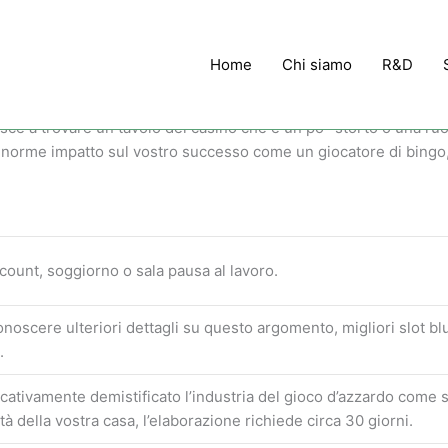
Home
Chi siamo
R&D
esce a trovare un tavolo del casinò che è un po ‘ storto o una ruo
 enorme impatto sul vostro successo come un giocatore di bingo, p
account, soggiorno o sala pausa al lavoro.
conoscere ulteriori dettagli su questo argomento, migliori slot b
.
icativamente demistificato l’industria del gioco d’azzardo come 
tà della vostra casa, l’elaborazione richiede circa 30 giorni.