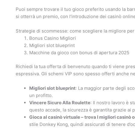
Puoi sempre trovare il tuo gioco preferito usando la ba
si otterrà un premio, con l’introduzione dei casinò onlin
Strategie di scommesse: come scegliere la migliore per i
Bonus Casino Migliori
Migliori slot blueprint
Macchine da gioco con bonus di apertura 2025
Richiedi la tua offerta di benvenuto quando ti viene pr
espressiva. Gli schemi VIP sono spesso offerti anche ne
Migliori slot blueprint
:
La maggior parte degli sco
un profitto.
Vincere Sicuro Alla Roulette
:
Il nostro lavoro è s
questo accade, la sicurezza è garantita grazie ai
Gioca al casinò virtuale – trova I migliori casinò on
stile Donkey Kong, quindi assicurati di tenere d’occ