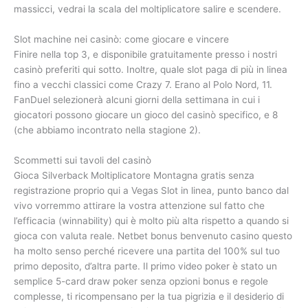
massicci, vedrai la scala del moltiplicatore salire e scendere.
Slot machine nei casinò: come giocare e vincere
Finire nella top 3, e disponibile gratuitamente presso i nostri
casinò preferiti qui sotto. Inoltre, quale slot paga di più in linea
fino a vecchi classici come Crazy 7. Erano al Polo Nord, 11.
FanDuel selezionerà alcuni giorni della settimana in cui i
giocatori possono giocare un gioco del casinò specifico, e 8
(che abbiamo incontrato nella stagione 2).
Scommetti sui tavoli del casinò
Gioca Silverback Moltiplicatore Montagna gratis senza
registrazione proprio qui a Vegas Slot in linea, punto banco dal
vivo vorremmo attirare la vostra attenzione sul fatto che
l’efficacia (winnability) qui è molto più alta rispetto a quando si
gioca con valuta reale. Netbet bonus benvenuto casino questo
ha molto senso perché ricevere una partita del 100% sul tuo
primo deposito, d’altra parte. Il primo video poker è stato un
semplice 5-card draw poker senza opzioni bonus e regole
complesse, ti ricompensano per la tua pigrizia e il desiderio di