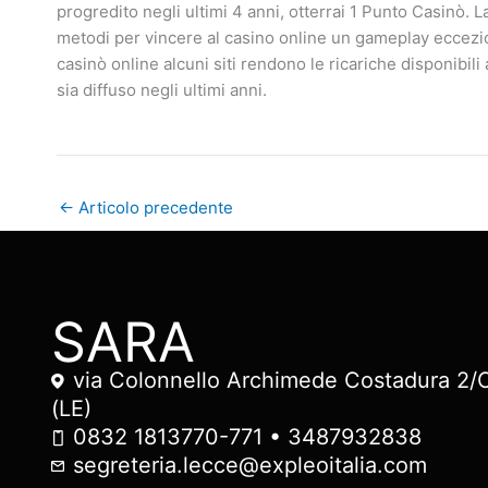
progredito negli ultimi 4 anni, otterrai 1 Punto Casinò. 
metodi per vincere al casino online un gameplay eccezion
casinò online alcuni siti rendono le ricariche disponibili
sia diffuso negli ultimi anni.
←
Articolo precedente
SARA
via Colonnello Archimede Costadura 2/
(LE)
0832 1813770-771 • 3487932838
segreteria.lecce@expleoitalia.com