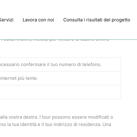
Servizi
Lavora con noi
Consulta i risultati del progetto
i soldi. Inoltre, metodi per vincere al casino online
ecessario confermare il tuo numero di telefono.
nternet più lente.
 alla vostra destra. I tour possono essere modificati o
 la tua identità e il tuo indirizzo di residenza. Una