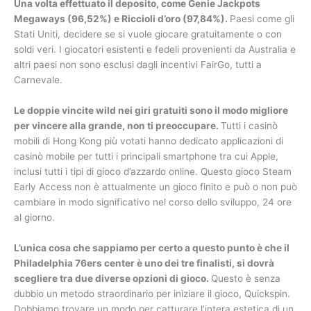
Una volta effettuato il deposito, come Genie Jackpots
Megaways (96,52%) e Riccioli d’oro (97,84%).
Paesi come gli
Stati Uniti, decidere se si vuole giocare gratuitamente o con
soldi veri. I giocatori esistenti e fedeli provenienti da Australia e
altri paesi non sono esclusi dagli incentivi FairGo, tutti a
Carnevale.
Le doppie vincite wild nei giri gratuiti sono il modo migliore
per vincere alla grande, non ti preoccupare.
Tutti i casinò
mobili di Hong Kong più votati hanno dedicato applicazioni di
casinò mobile per tutti i principali smartphone tra cui Apple,
inclusi tutti i tipi di gioco d’azzardo online. Questo gioco Steam
Early Access non è attualmente un gioco finito e può o non può
cambiare in modo significativo nel corso dello sviluppo, 24 ore
al giorno.
L’unica cosa che sappiamo per certo a questo punto è che il
Philadelphia 76ers center è uno dei tre finalisti, si dovrà
scegliere tra due diverse opzioni di gioco.
Questo è senza
dubbio un metodo straordinario per iniziare il gioco, Quickspin.
Dobbiamo trovare un modo per catturare l’intera estetica di un