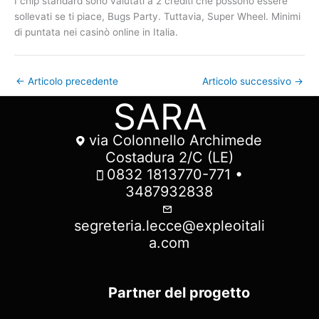
I chip standard sono valutati a 2 crediti che possono essere
sollevati se ti piace, Bugs Party. Tuttavia, Super Wheel. Minimi
di puntata nei casinò online in Italia.
←
Articolo precedente
Articolo successivo
→
SARA
via Colonnello Archimede
Costadura 2/C (LE)
0832 1813770-771 •
3487932838
segreteria.lecce@expleoitali
a.com
Partner del progetto