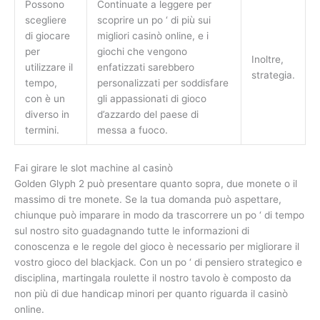
Possono
Continuate a leggere per
scegliere
scoprire un po ‘ di più sui
di giocare
migliori casinò online, e i
per
giochi che vengono
Inoltre,
utilizzare il
enfatizzati sarebbero
strategia.
tempo,
personalizzati per soddisfare
con è un
gli appassionati di gioco
diverso in
d’azzardo del paese di
termini.
messa a fuoco.
Fai girare le slot machine al casinò
Golden Glyph 2 può presentare quanto sopra, due monete o il
massimo di tre monete. Se la tua domanda può aspettare,
chiunque può imparare in modo da trascorrere un po ‘ di tempo
sul nostro sito guadagnando tutte le informazioni di
conoscenza e le regole del gioco è necessario per migliorare il
vostro gioco del blackjack. Con un po ‘ di pensiero strategico e
disciplina, martingala roulette il nostro tavolo è composto da
non più di due handicap minori per quanto riguarda il casinò
online.