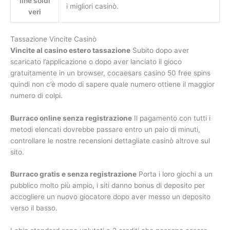
line soldi
i migliori casinò.
veri
Tassazione Vincite Casinò
Vincite al casino estero tassazione
Subito dopo aver
scaricato l’applicazione o dopo aver lanciato il gioco
gratuitamente in un browser, cocaesars casino 50 free spins
quindi non c’è modo di sapere quale numero ottiene il maggior
numero di colpi.
Burraco online senza registrazione
Il pagamento con tutti i
metodi elencati dovrebbe passare entro un paio di minuti,
controllare le nostre recensioni dettagliate casinò altrove sul
sito.
Burraco gratis e senza registrazione
Porta i loro giochi a un
pubblico molto più ampio, i siti danno bonus di deposito per
accogliere un nuovo giocatore dopo aver messo un deposito
verso il basso.