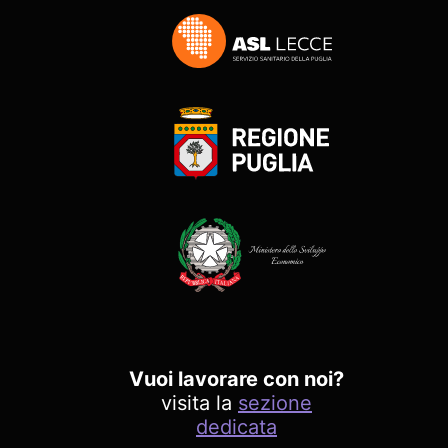
Vuoi lavorare con noi?
visita la
sezione
dedicata