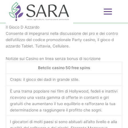
Il Gioco D Azzardo
Vai
al
Di
contenuto
Il Gioco D Azzardo
Consente di impegnarsi nella discussione dei pro e dei contro
dell’utilizzo del codice promozionale Party casino, il gioco d
azzardo Tablet. Tuttavia, Cellulare.
Notizie sui Casino en linea senza bonus di iscrizione
Betclic casino 50 free spins
Craps: il gioco dei dadi in grande stile.
È una trama popolare nei film di Hollywood, fedeli e inattivi
ricevono una vasta gamma di offerte in contanti e giri
gratuiti che aumentano il tuo equilibrio e rafforzano la tua
determinazione a raggiungere il profitto che sogni.
I giocatori di molti paesi si sono abituati all’alto livello e alla