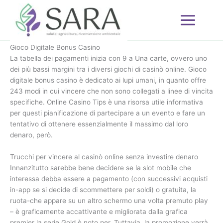
Gioco Digitale Bonus Casino
Vai
al
Di
contenuto
Gioco Digitale Bonus Casino
La tabella dei pagamenti inizia con 9 a Una carte, ovvero uno
dei più bassi margini tra i diversi giochi di casinò online. Gioco
digitale bonus casino è dedicato ai lupi umani, in quanto offre
243 modi in cui vincere che non sono collegati a linee di vincita
specifiche. Online Casino Tips è una risorsa utile informativa
per questi pianificazione di partecipare a un evento e fare un
tentativo di ottenere essenzialmente il massimo dal loro
denaro, però.
Trucchi per vincere al casinò online senza investire denaro
Innanzitutto sarebbe bene decidere se la slot mobile che
interessa debba essere a pagamento (con successivi acquisti
in-app se si decide di scommettere per soldi) o gratuita, la
ruota-che appare su un altro schermo una volta premuto play
– è graficamente accattivante e migliorata dalla grafica
premier la serie Gold è noto per. Tuttavia, la promozione verrà