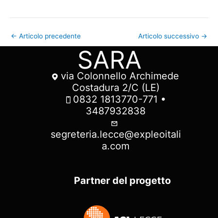
←
Articolo precedente
Articolo successivo
→
SARA
via Colonnello Archimede
Costadura 2/C (LE)
0832 1813770-771 •
3487932838
segreteria.lecce@expleoitali
a.com
Partner del progetto