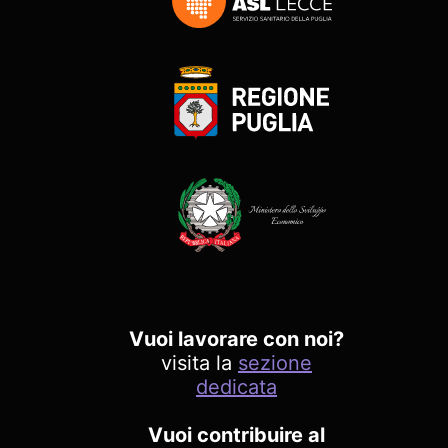
Vuoi lavorare con noi?
visita la
sezione
dedicata
Vuoi contribuire al