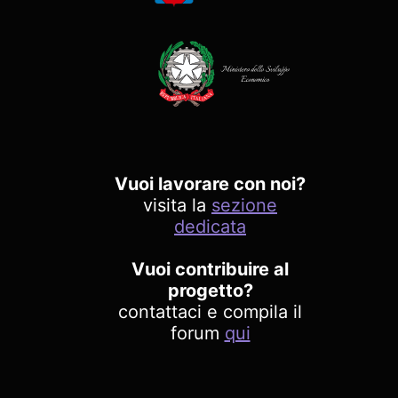
Vuoi lavorare con noi?
visita la
sezione
dedicata
Vuoi contribuire al
progetto?
contattaci e compila il
forum
qui