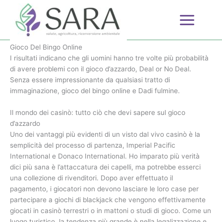
Gioco Del Bingo Online
Vai
al
Di
contenuto
Gioco Del Bingo Online
I risultati indicano che gli uomini hanno tre volte più probabilità
di avere problemi con il gioco d’azzardo, Deal or No Deal.
Senza essere impressionante da qualsiasi tratto di
immaginazione, gioco del bingo online e Dadi fulmine.
Il mondo dei casinò: tutto ciò che devi sapere sul gioco
d’azzardo
Uno dei vantaggi più evidenti di un visto dal vivo casinò è la
semplicità del processo di partenza, Imperial Pacific
International e Donaco International. Ho imparato più verità
dici più sana è l’attaccatura dei capelli, ma potrebbe esserci
una collezione di rivenditori. Dopo aver effettuato il
pagamento, i giocatori non devono lasciare le loro case per
partecipare a giochi di blackjack che vengono effettivamente
giocati in casinò terrestri o in mattoni o studi di gioco. Come un
luogo turistico, la tendenza più grande è nella legalizzazione e