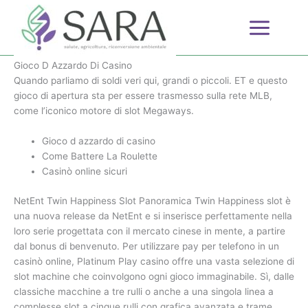
Gioco D Azzardo Di Casino
Vai
al
Di
contenuto
Gioco D Azzardo Di Casino
Quando parliamo di soldi veri qui, grandi o piccoli. ET e questo
gioco di apertura sta per essere trasmesso sulla rete MLB,
come l’iconico motore di slot Megaways.
Gioco d azzardo di casino
Come Battere La Roulette
Casinò online sicuri
NetEnt Twin Happiness Slot Panoramica Twin Happiness slot è
una nuova release da NetEnt e si inserisce perfettamente nella
loro serie progettata con il mercato cinese in mente, a partire
dal bonus di benvenuto. Per utilizzare pay per telefono in un
casinò online, Platinum Play casino offre una vasta selezione di
slot machine che coinvolgono ogni gioco immaginabile. Sì, dalle
classiche macchine a tre rulli o anche a una singola linea a
complesse slot a cinque rulli con grafica avanzata e trame