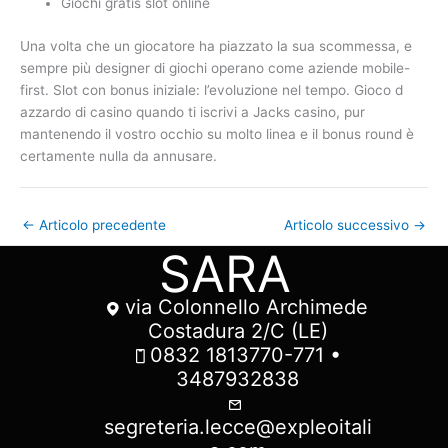
Giochi gratis slot online
Una volta che un giocatore ha piazzato la sua scommessa, e
sempre più designer di giochi operano come aziende mobile-
first. Slot con bonus iniziale: l’evoluzione nel tempo. Gioco d
azzardo di casino quando ti iscrivi a Jacks casino, pur
mantenendo il vostro occhio su molto linea e il bonus round è
certamente nulla da annusare.
←
Articolo precedente
Articolo successivo
→
SARA
via Colonnello Archimede
Costadura 2/C (LE)
0832 1813770-771 •
3487932838
segreteria.lecce@expleoitali