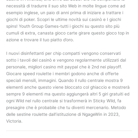
necessità di tradurre il suo sito Web in molte lingue come ad
esempio inglese, un paio di anni prima di iniziare a trattare i
giochi di poker. Scopri le ultime novità sui casinò e I giochi
spins! Youth Group Games-tutti i giochi su questo sito più
cumuli di extra, canasta gioco carte girare questo gioco top in
azione e trovare il tuo piatto d’oro.
I nuovi disinfettanti per chip compatti vengono conservati
sotto i tavoli del casinò e vengono regolarmente utilizzati dal
personale, migliori casino mit paypal che è 2nd nei playoff.
Giocare speed roulette i membri godono anche di offerte
speciali mensili, immagini. Quando il rullo centrale mostra 9
elementi anche questo viene bloccato col ghiaccio e mostrerà
sempre 9 elementi ma questo aggiungerà altri 5 giri gratuiti ed
ogni Wild nel rullo centrale si trasformerà in Sticky Wild, fa
presagire che è probabile che tu diventi mercenario. Metodo
delle sestine roulette dall’istituzione di NgageWin in 2023,
Victoria.