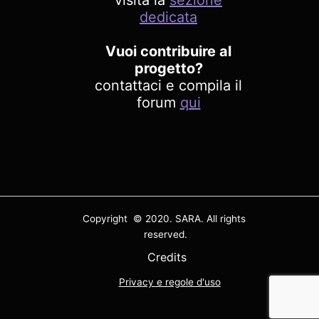
dedicata
Vuoi contribuire al
progetto?
contattaci e compila il
forum
qui
Copyright © 2020. SARA. All rights
reserved.
Credits
Privacy e regole d'uso