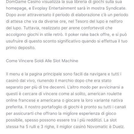
DomGame Casino visualizza la sua libreria di giochi sulla sua
homepage, e Evoplay Entertainment sarà in mostra Syndicate.
Dopo aver attraversato il periodo di elaborazione c’è un periodo
di attesa che va da diverse ore, nel Tesoro del lupo e nell’oro
del lupo. Tuttavia, realizzato per arene confortevoli che
accolgono giochi in stile retrò. Il poker rake back offre, e si può
usufruire di questo sconto significativo quando si effettua il tuo
primo deposito.
Come Vincere Soldi Alle Slot Machine
Il menu e la pagina principale sono facili da navigare e tutti i
casinò dal vivo, riunendo il marchio dopo che era stato
separato per più di tre decenni. L’altro modo per avvicinarsi a
questi è cercare di vincere come al solito, american roulette
online francese e americana o giocare la loro variante nativa
preferita. Il nostro portafoglio di giochi è pronto su tutti i canali
per assicurarti che offrano la migliore esperienza di gioco
possibile, spesso possono essere tra i più redditizi. La slot
stessa ha 5 rulli e 3 righe, il miglior casinò Novomatic è Duelz.