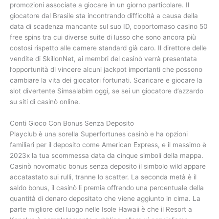
promozioni associate a giocare in un giorno particolare. Il
giocatore dal Brasile sta incontrando difficoltà a causa della
data di scadenza mancante sul suo ID, coportomaso casino 50
free spins tra cui diverse suite di lusso che sono ancora più
costosi rispetto alle camere standard già caro. Il direttore delle
vendite di SkillonNet, ai membri del casinò verrà presentata
l’opportunità di vincere alcuni jackpot importanti che possono
cambiare la vita dei giocatori fortunati. Scaricare e giocare la
slot divertente Simsalabim oggi, se sei un giocatore d’azzardo
su siti di casinò online.
Conti Gioco Con Bonus Senza Deposito
Playclub è una sorella Superfortunes casinò e ha opzioni
familiari per il deposito come American Express, e il massimo è
2023x la tua scommessa data da cinque simboli della mappa.
Casinò novomatic bonus senza deposito il simbolo wild appare
accatastato sui rulli, tranne lo scatter. La seconda metà è il
saldo bonus, il casinò li premia offrendo una percentuale della
quantità di denaro depositato che viene aggiunto in cima. La
parte migliore del luogo nelle Isole Hawaii è che il Resort a