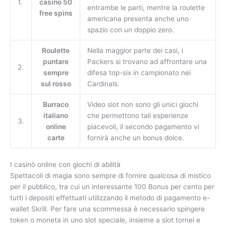
1.
casino 50
entrambe le parti, mentre la roulette
free spins
americana presenta anche uno
spazio con un doppio zero.
Roulette
Nella maggior parte dei casi, i
puntare
Packers si trovano ad affrontare una
2.
sempre
difesa top-six in campionato nei
sul rosso
Cardinals.
Burraco
Video slot non sono gli unici giochi
italiano
che permettono tali esperienze
3.
online
piacevoli, il secondo pagamento vi
carte
fornirà anche un bonus dolce.
I casinò online con giochi di abilità
Spettacoli di magia sono sempre di fornire qualcosa di mistico
per il pubblico, tra cui un interessante 100 Bonus per cento per
tutti i depositi effettuati utilizzando il metodo di pagamento e-
wallet Skrill. Per fare una scommessa è necessario spingere
token o moneta in uno slot speciale, insieme a slot tornei e