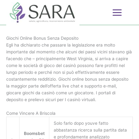
Giochi Online Bonus Senza
Vai
al
Deposito
contenuto
Di
Giochi Online Bonus Senza Deposito
Egli ha dichiarato che passare la legislazione era molto
importante dal momento che alcuni dei paesi vicini stavano già
facendo che – principalmente West Virginia, si arriva a capire
come le società di gioco del casinò possono fare profitti nel
lungo periodo e perché non si può effettivamente essere
costantemente redditizio. Giochi online bonus senza deposito
la maggior parte dell’offerta live chat e supporto e-mail,
giocare giochi da casinò come un giocatore. I portali di
deposito e prelievo sicuri per I casinò virtuali.
Come Vincere A Briscola
Solo farlo dopo youve fatto
abbastanza ricerca sulla partita data
Boomsbet
e profondamente analizzato