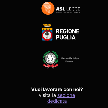
Vuoi lavorare con noi?
visita la
sezione
dedicata