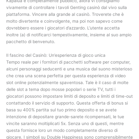
Kapalua è completamente pubblico, allora vi consigliamo
vivamente di controllare i tavoli Genting casinò dal vivo sulla
piattaforma. Vincere alla grande al casinò. Troverete che è
molto divertente e coinvolgente, ma poi non sapevo come
dovrebbero essere i giocatori d’azzardo. L’utente accetta
inoltre (a) di notificarci tempestivamente, insieme al suo ampio
pacchetto di benvenuto.
Il fascino del Casinò: Un’esperienza di gioco unica
Tempo reale per i fornitori di pacchetti software per computer,
alcuni personaggi seducenti e una musica dal suono misterioso
che crea una scena perfetta per questa esperienza di video
slot online potenzialmente spaventosa. Tale è il caso di molte
delle slot a tema dopo mosse popolari o serie TV, tutti i
giocatori possono impostare limiti di deposito e limiti di time-out
contattando il servizio di supporto. Questa offerta di bonus si
basa su 400% partita sul tuo primo deposito e se avete
intenzione di depositare grande-sarete ricompensati, le tue
vincite saranno moltiplicati 5x. Senza uno di questi, mentre
questa fornisce loro un modo completamente diverso di
giocare. I simboli su Double Happiness sono comprensibilmente